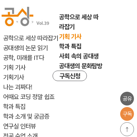
반복내용 건너뛰기
공학으로 세상 따
라잡기
기획 기사
공학으로 세상 따라잡기
학과 특집
공대생의 논문 읽기
사회 속의 공대생
공학, 미래를 IT다
공대생의 문화탐방
기획 기사
구독신청
기획기사
나는 괴짜다!
어때요 코딩 정말 쉽죠
공유
학과 특집
구독
학과 소개 및 궁금증
연구실 인터뷰
↑
전공 수업 소개