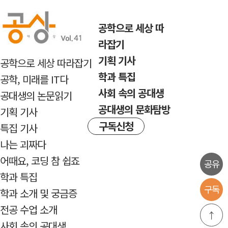
반복내용 건너뛰기
공학으로 세상 따
라잡기
기획 기사
공학으로 세상 따라잡기
학과 특집
공학, 미래를 IT다
사회 속의 공대생
공대생의 논문읽기
공대생의 문화탐방
기획 기사
구독신청
특집 기사
나는 괴짜다
어때요, 코딩 참 쉽죠
공유
학과 특집
구독
학과 소개 및 궁금증
전공 수업 소개
↑
사회 속의 공대생