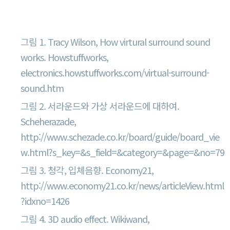
그림출처
그림 1. Tracy Wilson, How virtural surround sound
works. Howstuffworks,
electronics.howstuffworks.com/virtual-surround-
sound.htm
그림 2. 서라운드와 가상 서라운드에 대하여.
Scheherazade,
http://www.schezade.co.kr/board/guide/board_vie
w.html?s_key=&s_field=&category=&page=&no=79
그림 3. 청각, 입체음향. Economy21,
http://www.economy21.co.kr/news/articleView.html
?idxno=1426
그림 4. 3D audio effect. Wikiwand,