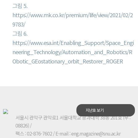
그림 5.
https://www.mk.co.kr/premium/life/view/2021/02/2
9783/
그림 6.
https://www.esa.int/Enabling_Support/Space_Engi
neering_Technology/Automation_and_Robotics/R
Obotic_GEostationary_orbit_Restorer_ROGER
지난호 보기
서울시 관악구 관악로1 서울대학교 공과대학 38동 201호 (우 :
08826)
/
팩스 : 02-876-7602 / E-mail : eng.magazine@snu.ac.kr