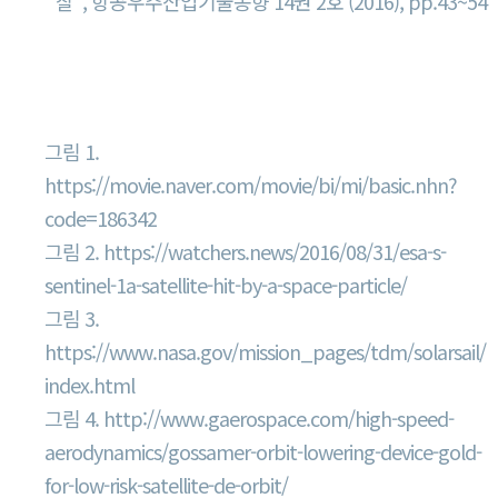
찰”, 항공우주산업기술동향 14권 2호 (2016), pp.43~54
그림출처
그림 1.
https://movie.naver.com/movie/bi/mi/basic.nhn?
code=186342
그림 2. https://watchers.news/2016/08/31/esa-s-
sentinel-1a-satellite-hit-by-a-space-particle/
그림 3.
https://www.nasa.gov/mission_pages/tdm/solarsail/
index.html
그림 4. http://www.gaerospace.com/high-speed-
aerodynamics/gossamer-orbit-lowering-device-gold-
for-low-risk-satellite-de-orbit/