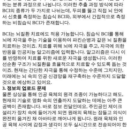
하는 분류 과정으로 나뉩니다. 이러한 추출 과정 방식에 따라
BCI의 종류가 두 가지로 나뉘는데, 두피를 뚫고 직접 뇌 안에
서 신호를 측정하는 침습식 BCI와, 외부에서 간접적으로 측정
하는 비침습식 BCI가 존재합니다.
BCI는 뇌질환 치료에도 적용 가능합니다. 침습식 BCI를 통해
뇌에 자극을 주는 기술을 이용하여 파킨슨병과 같은 뇌 질환을
치료하는 것이죠. 치료를 위해 뇌에 자극을 주고, 자극에 의한
반응을 인공지능 알고리즘에 입력합니다. 알고리즘은 다시 이
를 반영하여 치료를 위한 새로운 자극을 생성합니다. 이러한
선순환 구조가 뇌질환을 효율적으로 치료할 수 있도록 돕는 것
이죠. 현재는 간단한 자극을 통해 수정하는 수준에 그치지만,
미래에는 뇌 속의 인공 신경망을 재구축하는 수준까지 도달할
것으로 예상하고 있어요.
3. 정보의 업로드 문제
물론 상상을 통해 인공 육체의 원격 조종이 가능하다고 해도,
현재의 기술로 영화 속의 연출까지 도달하는 데에는 아주 큰
공백이 존재합니다. 바로 정보 전달인데요, 주인공인 제이크
설리가 장치 속에 들어가게 되면 원래의 육체는 잠들고 의식이
완전히 옮겨진 채 아바타로 깨어나게 됩니다. 원래 육체와 인
공 육체 사이에 감정과 생각이 모두 실시간으로 전송되어야 한