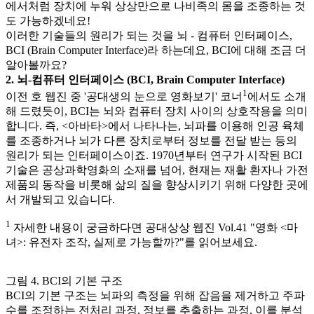
에서처럼 장치에 누워 상상만으로 나비족의 몸을 조종하는 것
도 가능하겠네요!
이러한 기술들의 원리가 되는 것을 뇌 - 컴퓨터 인터페이스,
BCI (Brain Computer Interface)라 하는데요, BCI에 대해 조금 더
알아볼까요?
2. 뇌-컴퓨터 인터페이스 (BCI, Brain Computer Interface)
1
이전 호 웹진 중 '공대생의 눈으로 영화보기' 코너
에서도 소개
해 드렸듯이, BCI는 뇌와 컴퓨터 장치 사이의 상호작용을 의미
합니다. 즉, <아바타>에서 나타나는, 뇌파를 이용해 인공 육체
를 조종하거나 뇌가 다른 장치로부터 정보를 전달 받는 등의
원리가 되는 인터페이스이죠. 1970년부터 연구가 시작된 BCI
기술은 공상과학영화의 소재를 넘어, 현재는 재활 환자나 가전
제품의 동작을 비롯해 삶의 질을 향상시키기 위해 다양한 곳에
서 개발되고 있습니다.
1
자세한 내용이 궁금하다면 공대상상 웹진 Vol.41 "영화 <마
녀>: 유전자 조작, 실제로 가능할까?"를 읽어보세요.
그림 4. BCI의 기본 구조
BCI의 기본 구조는 뇌파의 측정을 위해 잡음을 제거하고 주파
수를 조정하는 전처리 과정, 정보를 추출하는 과정, 이를 분석