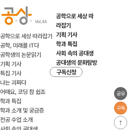
반복내용 건너뛰기
공학으로 세상 따
라잡기
기획 기사
공학으로 세상 따라잡기
학과 특집
공학, 미래를 IT다
사회 속의 공대생
공학생의 논문읽기
공대생의 문화탐방
기획 기사
구독신청
특집 기사
나는 괴짜다
어때요, 코딩 참 쉽죠
공유
학과 특집
구독
학과 소개 및 궁금증
전공 수업 소개
↑
사회 속의 공대생