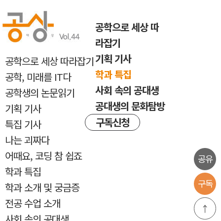
반복내용 건너뛰기
공학으로 세상 따
라잡기
기획 기사
공학으로 세상 따라잡기
학과 특집
공학, 미래를 IT다
사회 속의 공대생
공학생의 논문읽기
공대생의 문화탐방
기획 기사
구독신청
특집 기사
나는 괴짜다
어때요, 코딩 참 쉽죠
공유
학과 특집
구독
학과 소개 및 궁금증
전공 수업 소개
↑
사회 속의 공대생